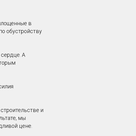
оплощенные в
по обустройству
 сердце. А
оторым
силия
 строительстве и
льтате, мы
дливой цене.