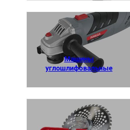
Машины
углошлифовальные