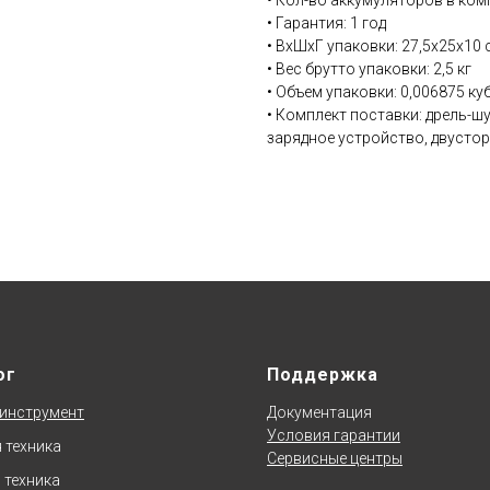
• Кол-во аккумуляторов в комп
• Гарантия: 1 год
• ВхШхГ упаковки: 27,5х25х10 
• Вес брутто упаковки: 2,5 кг
• Объем упаковки: 0,006875 куб
• Комплект поставки: дрель-шу
зарядное устройство, двустор
ог
Поддержка
инструмент
Документаци
я
Условия гарантии
 техника
Сервисные центры
 техника