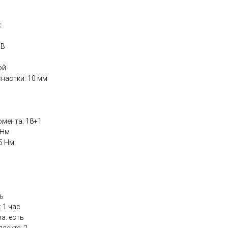
:
 В
ч
ой
настки: 10 мм
омента: 18+1
 Нм
5 Нм
ь
 1 час
а: есть