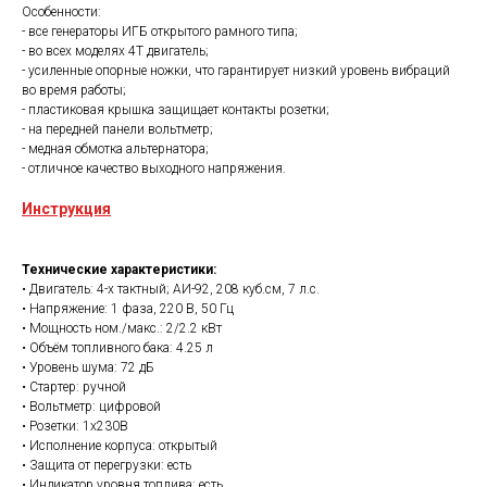
Особенности:
- все генераторы ИГБ открытого рамного типа;
- во всех моделях 4Т двигатель;
- усиленные опорные ножки, что гарантирует низкий уровень вибраций
во время работы;
- пластиковая крышка защищает контакты розетки;
- на передней панели вольтметр;
- медная обмотка альтернатора;
- отличное качество выходного напряжения.
Инструкция
Технические характеристики:
• Двигатель: 4-х тактный; АИ-92, 208 куб.см, 7 л.с.
• Напряжение: 1 фаза, 220 В, 50 Гц
• Мощность ном./макс.: 2/2.2 кВт
• Объём топливного бака: 4.25 л
• Уровень шума: 72 дБ
• Стартер: ручной
• Вольтметр: цифровой
• Розетки: 1х230В
• Исполнение корпуса: открытый
• Защита от перегрузки: есть
• Индикатор уровня топлива: есть