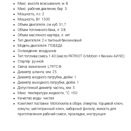
Макс. высота всасывания, м: 8
Макс. рабочее давление, бар: 3
Мощность, л.с.:2
Мощность, Вт: 1500
Объем двигателя, см.куб: 51,7
Объем топливного бака, л: 0.8
Объем масляного картера, л: нет
Тип двигателя: 2-х тактный бензиновый
Модель двигателя: ПОБЕДА
Охлаждение: воздушное
Тип топлива:смесь 1:40 (масло PATRIOT G-Motion + бензин АИ-92)
Стартер: ручной
Свеча зажигания: L7RTC-B
Диаметр шланга, мм: 25
Диаметр входного патрубка, дюйм: 1
Диаметр выходного патрубка, дюйм: 1
Допустимый диаметр частиц, мм: 5
Макс. температура жидкости, °С: +50
Качество воды: чистая
Комплект поставки: Мотопомпа в сборе, отвертка, торцевой ключ,
хомуты, шестигранный ключ, заборный фильтр, емкость для
приготовления рабочей смеси, прокладки, инструкция.