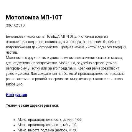
Мотопомпа МП-10T
336102310
Бензиновая мотопомпа ПОБЕДА МП-10T для откачки воды из
затопленных подвалов, полива сада и огорода, наполнения бассейна и
водоснабжения дачного участка. Предназначена чистой воды без твердых
частиц.
Мотопомпа с двухтактным двигателем сможет заменить насос в местах,
где нет доступа к электричеству. Мобильна, ее удобно перемещать по
загородному участку или за его пределами. Крепкая рама обезопасит
узлы и детали. Для сохранения наибольшей производительности должна
располагаться на ровной поверхности. Амортизаторы гасят излишнюю
вибрацию.
Инструкция
Технические характеристики:
Макс. производительность, л/мин: 166
Макс. производительность, м³/ч: 10
Макс. высота подъема (напор), м: 30