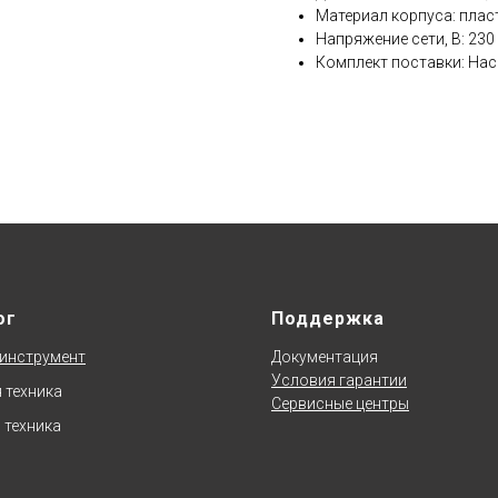
Материал корпуса: плас
Напряжение сети, В: 230
Комплект поставки: Нас
ог
Поддержка
инструмент
Документаци
я
Условия гарантии
 техника
Сервисные центры
 техника