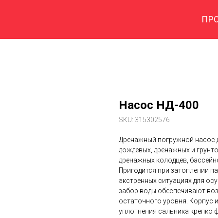
ПР
Насос НД-400
SKU:
315302576
Дренажный погружной насос д
дождевых, дренажных и грунто
дренажных колодцев, бассейн
Пригодится при затоплении п
экстренных ситуациях для ос
забор воды обеспечивают во
остаточного уровня. Корпус и
уплотнения сальника крепко 