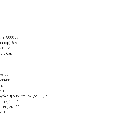
:
ть: 8000 л/ч
апор): 6 м
я: 7 м
 0.6 бар
еский
юминий
ть
есть
бка, дюйм: от 3/4" до 1-1/2"
сти, °С: +40
тиц, мм: 30
: 3