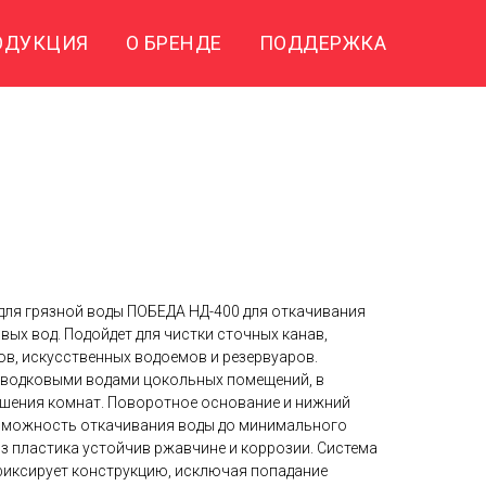
ОДУКЦИЯ
О БРЕНДЕ
ПОДДЕРЖКА
ля грязной воды ПОБЕДА НД-400 для откачивания
вых вод. Подойдет для чистки сточных канав,
ов, искусственных водоемов и резервуаров.
аводковыми водами цокольных помещений, в
ушения комнат. Поворотное основание и нижний
зможность откачивания воды до минимального
з пластика устойчив ржавчине и коррозии. Система
фиксирует конструкцию, исключая попадание