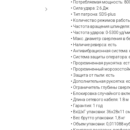
• Потребляемая мощность: 80
• Сила удара: 2.6 Дж
• Тип патрона: SDS-plus
• Количество режимов работы
• Частота вращения шпинделя:
• Частота ударов: 0-5300 уд/м
• Макс. диаметр сверления в б
• Наличие реверса: есть
• Антивибрационная система: 
• Система защиты оператора: 
• Прорезиненная рукоятка: ест
• Прорезиненный морозостойк
• Защита от пыли: есть
• Дополнительная рукоятка: е
• Ограничитель глубины сверл
• Блокировка случайного вклю
• Длина сетевого кабеля: 1.8 м
• Гарантия: 1 год
• ВхШхГ упаковки: 36х28х11 с
• Вес брутто упаковки: 1,8 кг
• Объем упаковки: 0,011088 куб