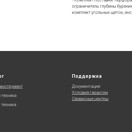
• Комплект поставки: перфора
ограничитель глубины бурения,
комплект угольных щёток, инс
ог
Поддержка
инструмент
Документаци
я
Условия гарантии
 техника
Сервисные центры
 техника