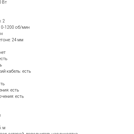
0 Вт
: 2
 0-1200 об/мин
ин
етоне: 24 мм
нет
есть
ь
ий кабель: есть
сть
ения: есть
чения: есть
м
. м