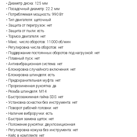
• Диаметр диска: 125 мм
• Посадочный диаметр: 22.2 мм
• Потребляемая мощность: 990 Вт
• Тип двигателя: щеточный
• Защита от перегрузок: нет
• Защита от пыли: есть
• Тормоз двигателя: нет
• Макс. число оборотов: 11000 об/мин
• Регулировка числа оборотов: нет
• Поддержание постоянных оборотов под нагрузкой: нет
• Плавный пуск: нет
• Антивибрационная система: нет
• Блокировка случайного включения: нет
• Блокировка шпинделя: есть
• Предохранительная муфта: нет
• Прорезиненная рукоятка: да
• Резьба шпинделя: М14
• Быстрозажимная гайка SDS: нет
• Установка оснастки без инструмента: нет
• Поворот рабочей головки: нет
• Наличие виброручки: есть
• Быстрая замена щеток: нет
• Положение рукоятки: двухпозиционная
• Регулировка кожуха без инструмента: нет
• Кейс в комплекте: нет