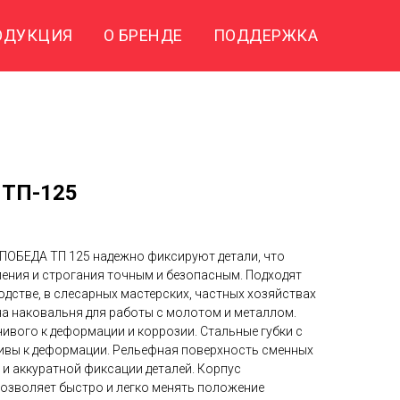
ОДУКЦИЯ
О БРЕНДЕ
ПОДДЕРЖКА
 ТП-125
ПОБЕДА ТП 125 надежно фиксируют детали, что
ления и строгания точным и безопасным. Подходят
дстве, в слесарных мастерских, частных хозяйствах
на наковальня для работы с молотом и металлом.
чивого к деформации и коррозии. Стальные губки с
ивы к деформации. Рельефная поверхность сменных
 и аккуратной фиксации деталей. Корпус
позволяет быстро и легко менять положение