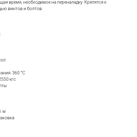
щая время, необходимое на переналадку. Крепятся к
ью винтов и болтов.
:
тол
ания: 360 °С
2550 кгс
олты
. м
паковка