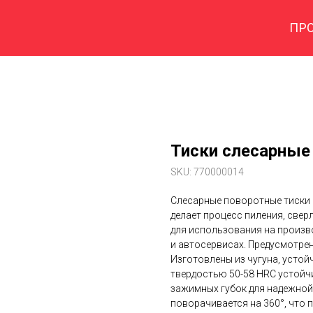
ПР
Тиски слесарные
SKU:
770000014
Слесарные поворотные тиски 
делает процесс пиления, свер
для использования на произво
и автосервисах. Предусмотре
Изготовлены из чугуна, устой
твердостью 50-58 HRC устойч
зажимных губок для надежной
поворачивается на 360°, что 