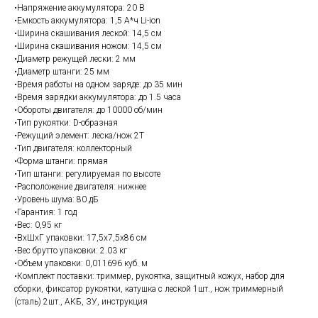
•Напряжение аккумулятора: 20 В
•Емкость аккумулятора: 1,5 А*ч Li-ion
•Ширина скашивания леской: 14,5 см
•Ширина скашивания ножом: 14,5 см
•Диаметр режущей лески: 2 мм
•Диаметр штанги: 25 мм
•Время работы на одном заряде: до 35 мин
•Время зарядки аккумулятора: до 1.5 часа
•Обороты двигателя: до 10000 об/мин
•Тип рукоятки: D-образная
•Режущий элемент: леска/нож 2Т
•Тип двигателя: коллекторный
•Форма штанги: прямая
•Тип штанги: регулируемая по высоте
•Расположение двигателя: нижнее
•Уровень шума: 80 дБ
•Гарантия: 1 год
•Вес: 0,95 кг
•ВхШхГ упаковки: 17,5х7,5х86 см
•Вес брутто упаковки: 2.03 кг
•Объем упаковки: 0,011696 куб. м
•Комплект поставки: триммер, рукоятка, защитный кожух, набор для
сборки, фиксатор рукоятки, катушка с леской 1шт., нож триммерный
(сталь) 2шт., АКБ, ЗУ, инструкция