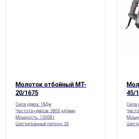
Молоток отбойный MT-
Мол
20/1675
45/
Сила удара: 18Дж
Сила 
Частота ударов: 3850 уд/мин
Часто
Мощность: 1300Вт
Мощно
Шестигранный патрон: 26
Шести